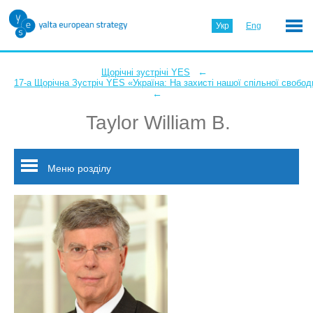
Укр
Eng
←
Щорічні зустрічі YES
17-а Щорічна Зустріч YES «Україна: На захисті нашої спільної свобод
←
Taylor William B.
Меню розділу