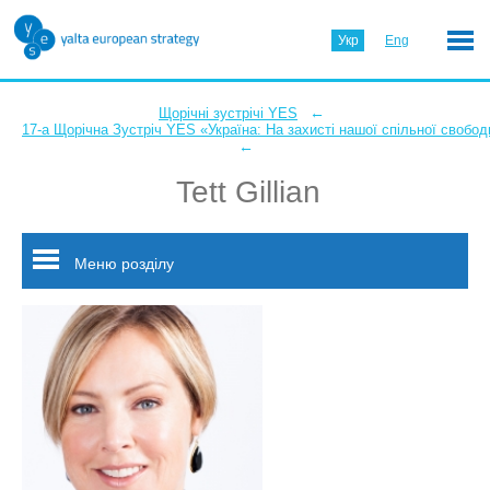
Укр
Eng
←
Щорічні зустрічі YES
17-а Щорічна Зустріч YES «Україна: На захисті нашої спільної свобод
←
Tett Gillian
Меню розділу