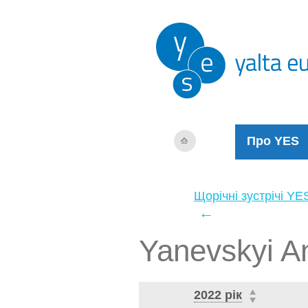
Про YES
Щорічні зустрічі YE
←
Yanevskyi An
2022 рік