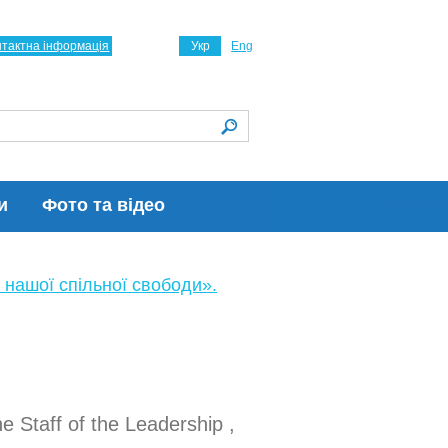
нтактна інформація
Укр
Eng
и
Фото та відео
 нашої спільної свободи».
e Staff of the Leadership ,