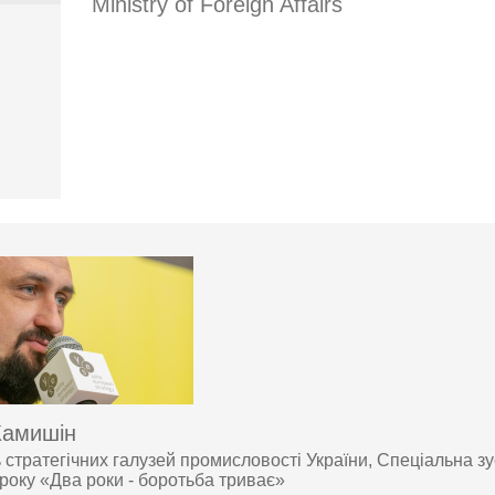
Ministry of Foreign Affairs
Камишін
ь стратегічних галузей промисловості України, Спеціальна зу
року «Два роки - боротьба триває»