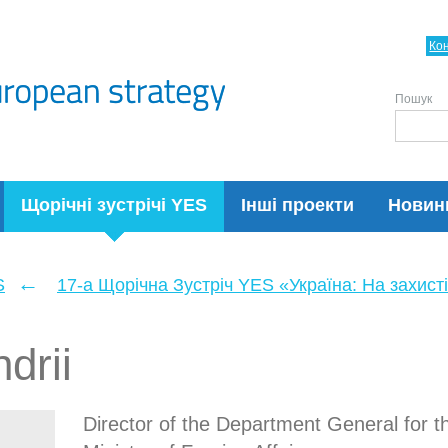
Ко
Пошук
Щорічні зустрічі YES
Інші проекти
Новин
←
S
17-а Щорічна Зустріч YES «Україна: На захисті
drii
Director of the Department General for th