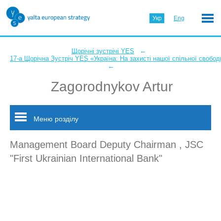
Укр
Eng
←
Щорічні зустрічі YES
17-а Щорічна Зустріч YES «Україна: На захисті нашої спільної свобод
←
Zagorodnykov Artur
Меню розділу
Management Board Deputy Chairman , JSC
"First Ukrainian International Bank"