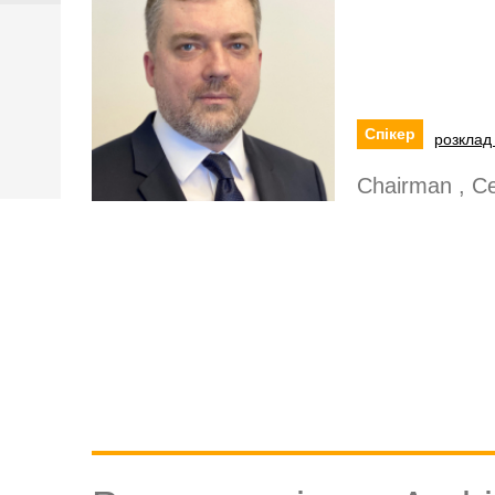
Спікер
розклад 
Chairman , Ce