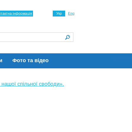
нтактна інформація
Укр
Eng
и
Фото та відео
 нашої спільної свободи».