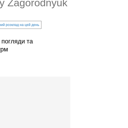
iy Zagorodnyuk
ий розклад на цей день
, погляди та
урм