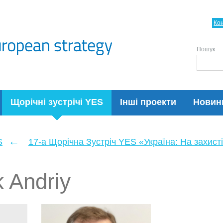
Ко
Пошук
Щорічні зустрічі YES
Інші проекти
Новин
←
S
17-а Щорічна Зустріч YES «Україна: На захисті
 Andriy