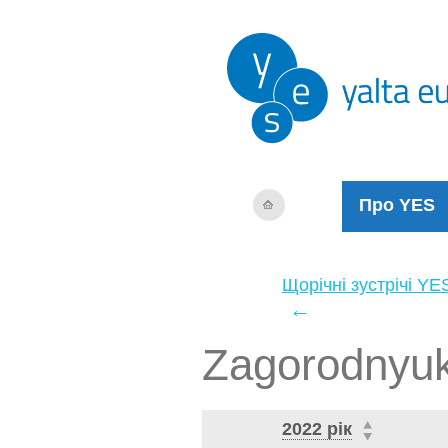
Про YES
Щорічні зустрічі YE
←
Zagorodnyuk
2022 рік