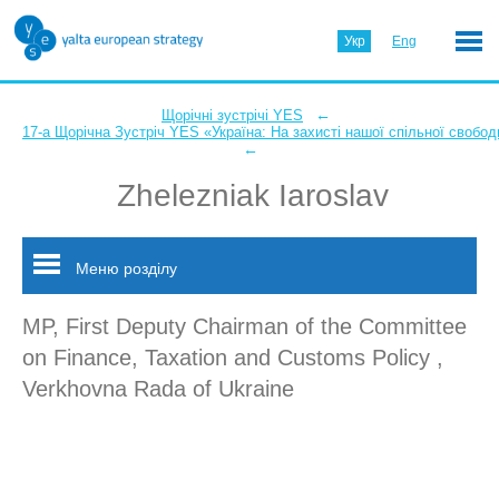
Укр
Eng
←
Щорічні зустрічі YES
17-а Щорічна Зустріч YES «Україна: На захисті нашої спільної свобод
←
Zhelezniak Iaroslav
Меню розділу
MP, First Deputy Chairman of the Committee
on Finance, Taxation and Customs Policy ,
Verkhovna Rada of Ukraine