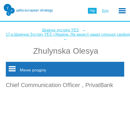
Укр
Eng
←
Щорічні зустрічі YES
17-а Щорічна Зустріч YES «Україна: На захисті нашої спільної свобод
←
Zhulynska Olesya
Меню розділу
Chief Communication Officer , PrivatBank