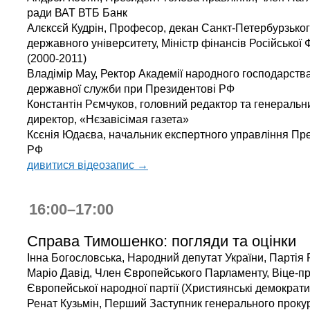
ради ВАТ ВТБ Банк
Алєксєй Кудрін, Професор, декан Санкт-Петербурзько
державного університету, Міністр фінансів Російської 
(2000-2011)
Владімір Мау, Ректор Академії народного господарства
державної служби при Президентові РФ
Константін Рємчуков, головний редактор та генеральн
директор, «Нєзавісімая газета»
Ксєнія Юдаєва, начальник експертного управління Пр
РФ
дивитися відеозапис →
16:00–17:00
Справа Тимошенко: погляди та оцінки
Інна Богословська, Народний депутат України, Партія 
Маріо Давід, Член Європейського Парламенту, Віце-п
Європейської народної партії (Християнські демократи
Ренат Кузьмін, Перший Заступник генерального проку