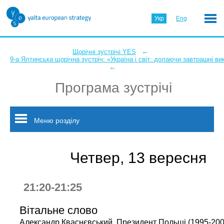
Укр
Eng
←
Щорічні зустрічі YES
9-а Ялтинська щорічна зустріч: «Україна і світ: долаючи завтрашні в
←
Програма зустрічі
Меню розділу
Четвер, 13 вересня
21:20-21:25
Вітальне слово
Александр Кваснєвський, Президент Польщі (1995-200