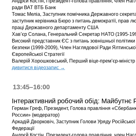
Андрєй Костін, Президент-голова правління, член Наг
ради ВАТ ВТБ Банк
Томас Меліа, Заступник помічника Державного секрет
заступник керівника Бюро з питань демократії, прав лю
праці Державного департаменту США
Хав’єр Солана, Генеральний Секретар НАТО (1995-199
Високий представник ЄС з питань зовнішньої політики
безпеки (1999-2009), Член Наглядової Ради Ялтинсько
Європейської Стратегії
Валерій Хорошковський, Перший віце-прем’єр-міністр
дивитися відеозапис →
13:45–16:00
Інтерактивний робочий обід: Майбутнє Р
Герман Греф, Президент, Голова правління «Сбербан
России» (модератор)
Аркадій Дворковіч, Заступник Голови Уряду Російської
Федерації
Андрєй Костін, Президент-голова правління, член Наг