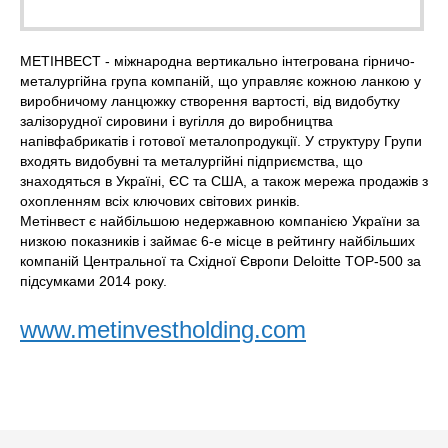
МЕТІНВЕСТ - міжнародна вертикально інтегрована гірничо-
металургійна група компаній, що управляє кожною ланкою у
виробничому ланцюжку створення вартості, від видобутку
залізорудної сировини і вугілля до виробництва
напівфабрикатів і готової металопродукції. У структуру Групи
входять видобувні та металургійні підприємства, що
знаходяться в Україні, ЄС та США, а також мережа продажів з
охопленням всіх ключових світових ринків.
Метінвест є найбільшою недержавною компанією України за
низкою показників і займає 6-е місце в рейтингу найбільших
компаній Центральної та Східної Європи Deloitte TOP-500 за
підсумками 2014 року.
www.metinvestholding.com