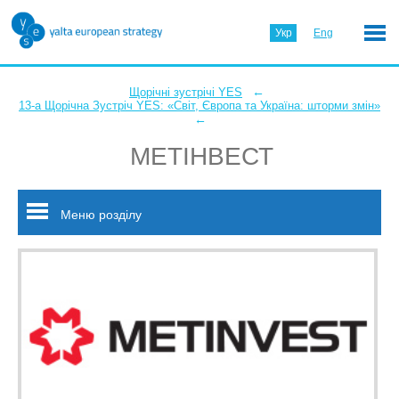
Укр
Eng
←
Щорічні зустрічі YES
13-а Щорічна Зустріч YES: «Світ, Європа та Україна: шторми змін»
←
МЕТІНВЕСТ
Меню розділу