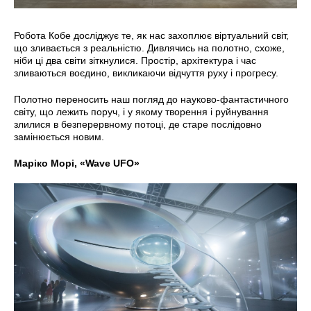
Робота Кобе досліджує те, як нас захоплює віртуальний світ,
що зливається з реальністю. Дивлячись на полотно, схоже,
ніби ці два світи зіткнулися. Простір, архітектура і час
зливаються воєдино, викликаючи відчуття руху і прогресу.
Полотно переносить наш погляд до науково-фантастичного
світу, що лежить поруч, і у якому творення і руйнування
злилися в безперервному потоці, де старе послідовно
замінюється новим.
Маріко Морі, «Wave UFO»