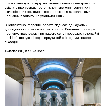
призначена для пошуку високоенергетичних нейтрино, що
свідчать про розпад протонів, для вивчення сонячних і
атмосферних нейтрино і спостереження за спалахами
наднових в галактиці Чумацький Шлях.
В контексті конференції робота відсилає до наукових
досліджень і пошуку нових технологій. Вивчення простору
пропонує інше розуміння нашого світу і породжує потенційні
нові ідеї, що здатні перевернути той світ, що ми знаємо
сьогодні.
«Oneness», Маріко Морі