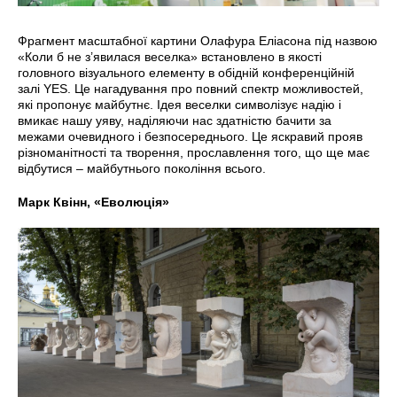
Фрагмент масштабної картини Олафура Еліасона під назвою
«Коли б не з’явилася веселка» встановлено в якості
головного візуального елементу в обідній конференційній
залі YES. Це нагадування про повний спектр можливостей,
які пропонує майбутнє. Ідея веселки символізує надію і
вмикає нашу уяву, наділяючи нас здатністю бачити за
межами очевидного і безпосереднього. Це яскравий прояв
різноманітності та творення, прославлення того, що ще має
відбутися – майбутнього покоління всього.
Марк Квінн, «Еволюція»