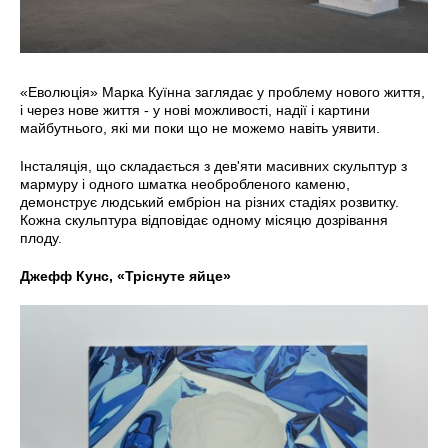
«Еволюція» Марка Куїнна заглядає у проблему нового життя,
і через нове життя - у нові можливості, надії і картини
майбутнього, які ми поки що не можемо навіть уявити.
Інсталяція, що складається з дев'яти масивних скульптур з
мармуру і одного шматка необробленого каменю,
демонструє людський ембріон на різних стадіях розвитку.
Кожна скульптура відповідає одному місяцю дозрівання
плоду.
Джефф Кунс, «Тріснуте яйце»