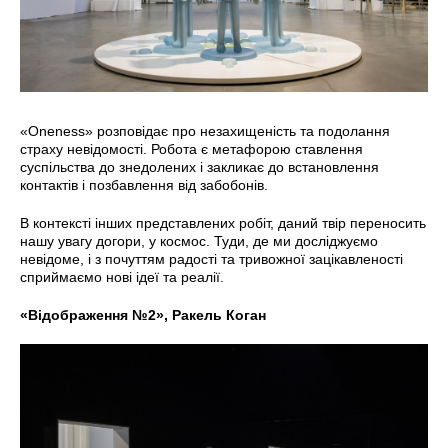
«Oneness» розповідає про незахищеність та подолання
страху невідомості. Робота є метафорою ставлення
суспільства до знедолених і закликає до встановлення
контактів і позбавлення від забобонів.
В контексті інших представлених робіт, даний твір переносить
нашу увагу догори, у космос. Туди, де ми досліджуємо
невідоме, і з почуттям радості та тривожної зацікавленості
сприймаємо нові ідеї та реалії.
«Відображення №2», Ракель Коган