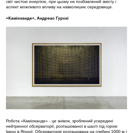
світ чистою енергією, при цьому не позбавлений змісту і
аспект можливого впливу на навколишнє середовище.
«Каміоканде», Андреас Гурскі
Робота «Каміоканде» - це знімок, зроблений усередині
нейтринної обсерваторії, розташованої в шахті під горою
Ікено в Японії. Обсерваторія розташована на глибині 1000 м і