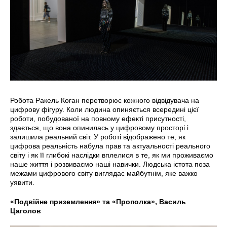
Робота Ракель Коган перетворює кожного відвідувача на
цифрову фігуру. Коли людина опиняється всередині цієї
роботи, побудованої на повному ефекті присутності,
здається, що вона опинилась у цифровому просторі і
залишила реальний світ. У роботі відображено те, як
цифрова реальність набула прав та актуальності реального
світу і як її глибокі наслідки вплелися в те, як ми проживаємо
наше життя і розвиваємо наші навички. Людська істота поза
межами цифрового світу виглядає майбутнім, яке важко
уявити.
«Подвійне приземлення» та «Прополка», Василь
Цаголов