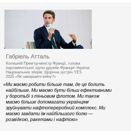
Габріель Атталь
Колишній Прем’єр-міністр Франції, голова
парламентської групи дружби Франція–Україна
Національних зборів, Щорічна зустріч YES
2025 «Як завершити війну?»
«Ми маємо робити більше там, де це болить
найбільше. Ми маємо бути більш ефективними
у боротьбі з тіньовим флотом. Ми також
маємо більше допомагати українцям
зруйнувати нафтопереробний комплекс. Ми
маємо завдати їм найбільшого болю —
розвідкою, ракетами і нафтою»