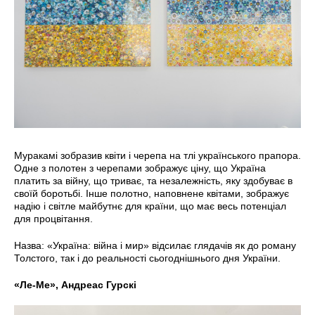
Муракамі зобразив квіти і черепа на тлі українського прапора.
Одне з полотен з черепами зображує ціну, що Україна
платить за війну, що триває, та незалежність, яку здобуває в
своїй боротьбі. Інше полотно, наповнене квітами, зображує
надію і світле майбутнє для країни, що має весь потенціал
для процвітання.
Назва: «Україна: війна і мир» відсилає глядачів як до роману
Толстого, так і до реальності сьогоднішнього дня України.
«Ле-Ме», Андреас Гурскі