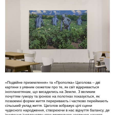
«Подвійне приземлення» та «Прополка» Цаголова – дві
картини з уявним сюжетом про те, як світ відкривається
інопланетянам, що висадились на Землю. З великим
почуттям гумору та іронією на полотнах показується, як
позаземні форми життя переривають і частково переймають
сільський уклад життя. Цаголов зображує цілі сцени
чудесного народження, створюючи в нас відчуття балансу, де
існування інопланетян стає природною частиною нашого