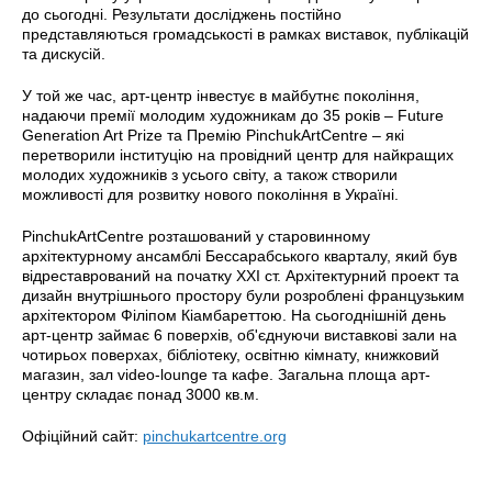
до сьогодні. Результати досліджень постійно
представляються громадськості в рамках виставок, публікацій
та дискусій.
У той же час, арт-центр інвестує в майбутнє покоління,
надаючи премії молодим художникам до 35 років – Future
Generation Art Prize та Премію PinchukArtCentre – які
перетворили інституцію на провідний центр для найкращих
молодих художників з усього світу, а також створили
можливості для розвитку нового покоління в Україні.
PinchukArtCentre розташований у старовинному
архітектурному ансамблі Бессарабського кварталу, який був
відреставрований на початку ХХІ ст. Архітектурний проект та
дизайн внутрішнього простору були розроблені французьким
архітектором Філіпом Кіамбареттою. На сьогоднішній день
арт-центр займає 6 поверхів, об'єднуючи виставкові зали на
чотирьох поверхах, бібліотеку, освітню кімнату, книжковий
магазин, зал video-lounge та кафе. Загальна площа арт-
центру складає понад 3000 кв.м.
Офіційний сайт:
pinchukartcentre.org