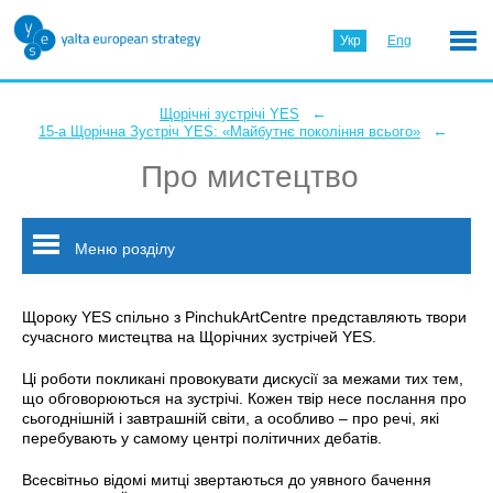
Укр
Eng
←
Щорічні зустрічі YES
←
15-а Щорічна Зустріч YES: «Майбутнє покоління всього»
Про мистецтво
Меню розділу
Щороку YES спільно з PinchukArtCentre представляють твори
сучасного мистецтва на Щорічних зустрічей YES.
Ці роботи покликані провокувати дискусії за межами тих тем,
що обговорюються на зустрічі. Кожен твір несе послання про
сьогоднішній і завтрашній світи, а особливо – про речі, які
перебувають у самому центрі політичних дебатів.
Всесвітньо відомі митці звертаються до уявного бачення