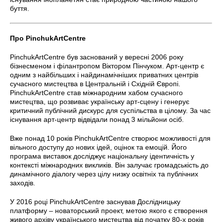
буття.
Про PinchukArtCentre
PinchukArtCentre був заснований у вересні 2006 року
бізнесменом і філантропом Віктором Пінчуком. Арт-центр є
одним з найбільших і найдинамічніших приватних центрів
сучасного мистецтва в Центральній і Східній Європі.
PinchukArtCentre став міжнародним хабом сучасного
мистецтва, що розвиває українську арт-сцену і генерує
критичний публічний дискурс для суспільства в цілому. За час
існування арт-центр відвідали понад 3 мільйони осіб.
Вже понад 10 років PinchukArtCentre створює можливості для
вільного доступу до нових ідей, оцінок та емоцій. Його
програма виставок досліджує національну ідентичність у
контексті міжнародних викликів. Він залучає громадськість до
динамічного діалогу через цілу низку освітніх та публічних
заходів.
У 2016 році PinchukArtCentre заснував Дослідницьку
платформу – новаторський проект, метою якого є створення
живого архіву українського мистецтва від початку 80-х років