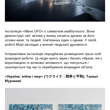
Інсталяція «Wave UFO» є символом майбутнього. Вона
демонструє світ, зв'язки у якому сягають далеко за його
осяжні межі, та людей, пов'язаних один з одним. У своїй
роботі Морі заглядає у всесвіт людської духовності.
Інтерактивна інсталяція передбачає розміщення трьох осіб
всередині роботи. Ці люди чують звуки і бачать образи, які є
візуалізацією їх мозкової активності, що зчитується і
аналізується під час їх перебування всередині об'єкта.
«Україна: війна і мир» (ウクライナ：戦争と平和), Такаші
Муракамі