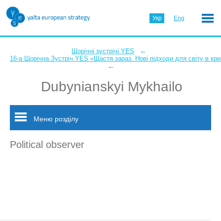
Укр
Eng
←
Щорічні зустрічі YES
16-а Щорічна Зустріч YES «Щастя зараз. Нові підходи для світу в кри
←
Dubynianskyi Mykhailo
Меню розділу
Political observer