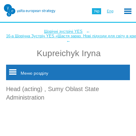
Укр
Eng
←
Щорічні зустрічі YES
16-а Щорічна Зустріч YES «Щастя зараз. Нові підходи для світу в кри
←
Kupreichyk Iryna
Меню розділу
Head (acting) , Sumy Oblast State
Administration