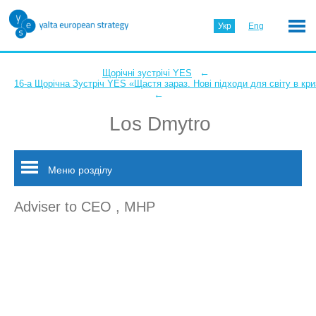
Укр
Eng
←
Щорічні зустрічі YES
16-а Щорічна Зустріч YES «Щастя зараз. Нові підходи для світу в кри
←
Los Dmytro
Меню розділу
Adviser to CEO , MHP