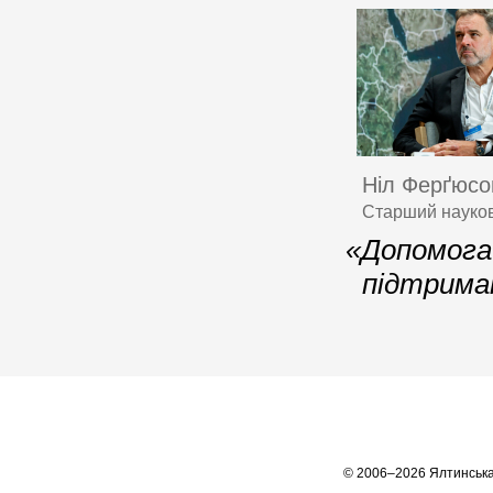
Ніл Ферґюсо
Старший науков
«Допомога 
підтриман
© 2006–2026 Ялтинська