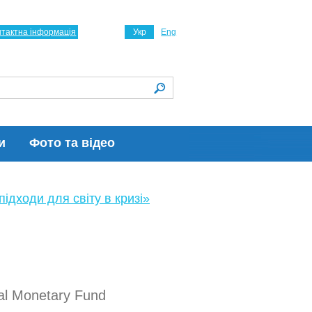
нтактна інформація
Укр
Eng
и
Фото та відео
ідходи для світу в кризі»
onal Monetary Fund