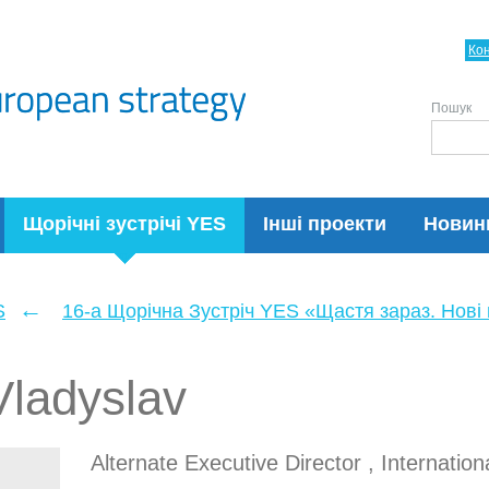
Ко
Пошук
Щорічні зустрічі YES
Інші проекти
Новин
←
S
16-а Щорічна Зустріч YES «Щастя зараз. Нові п
ladyslav
Alternate Executive Director , Internati