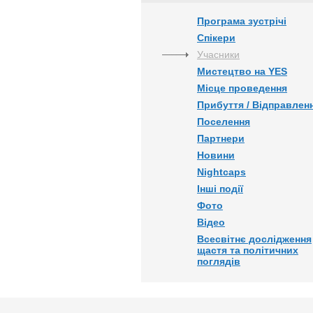
Програма зустрічі
Спікери
Учасники
Мистецтво на YES
Місце проведення
Прибуття / Відправлен
Поселення
Партнери
Новини
Nightcaps
Інші події
Фото
Відео
Всесвітнє дослідження
щастя та політичних
поглядів