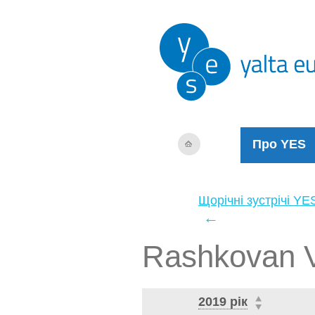
Про YES
Щорічні зустрічі YE
←
Rashkovan V
2019 рік