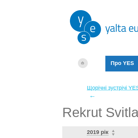
Про YES
Щорічні зустрічі YE
←
Rekrut Svitl
2019 рік