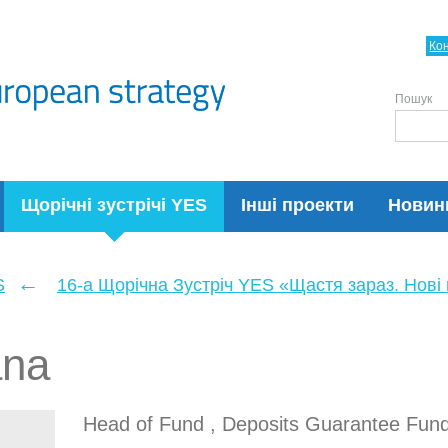
Ко
Пошук
Щорічні зустрічі YES
Інші проекти
Новин
←
S
16-а Щорічна Зустріч YES «Щастя зараз. Нові п
ana
Head of Fund , Deposits Guarantee Fun