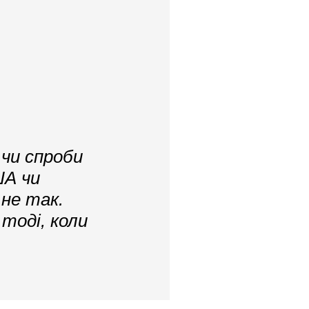
чи спроби
ША чи
не так.
тоді, коли