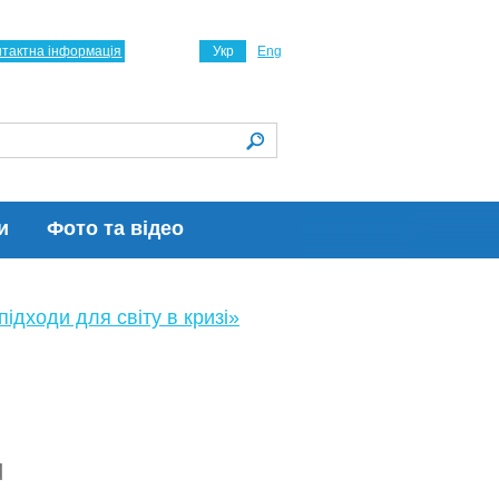
нтактна інформація
Укр
Eng
и
Фото та відео
ідходи для світу в кризі»
d