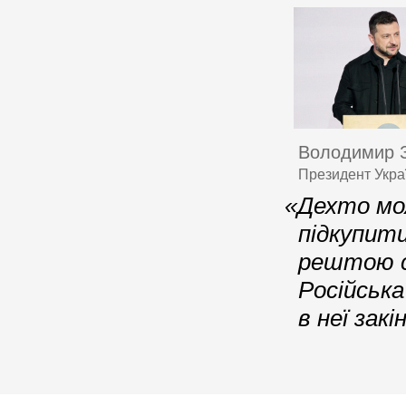
Володимир 
Президент Украї
«Дехто мо
підкупити
рештою св
Російська
в неї зак