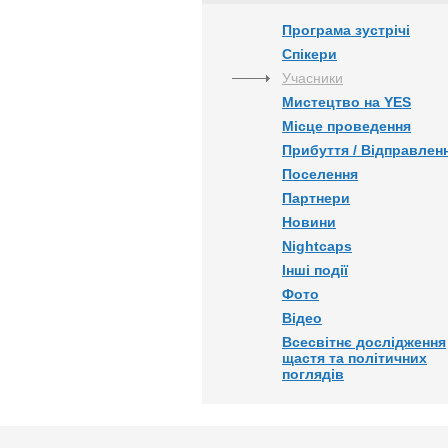
Програма зустрічі
Спікери
Учасники
Мистецтво на YES
Місце проведення
Прибуття / Відправлен
Поселення
Партнери
Новини
Nightcaps
Інші події
Фото
Відео
Всесвітнє дослідження
щастя та політичних
поглядів