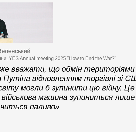
Зеленський
ни, YES Annual meeting 2025 "How to End the War?"
же вважати, що обмін територіями 
 Путіна відновленням торгівлі зі С
іту могли б зупинити цю війну. Це 
 військова машина зупиниться лише 
інчиться паливо»