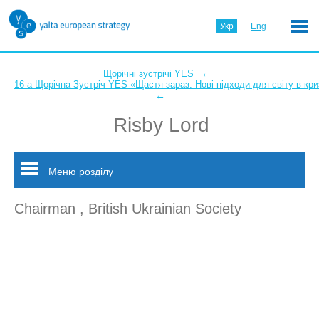
Укр
Eng
←
Щорічні зустрічі YES
16-а Щорічна Зустріч YES «Щастя зараз. Нові підходи для світу в кри
←
Risby Lord
Меню розділу
Chairman , British Ukrainian Society