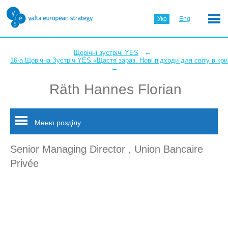
Укр
Eng
←
Щорічні зустрічі YES
16-а Щорічна Зустріч YES «Щастя зараз. Нові підходи для світу в кри
←
Räth Hannes Florian
Меню розділу
Senior Managing Director , Union Bancaire
Privée