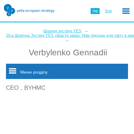
Укр
Eng
←
Щорічні зустрічі YES
16-а Щорічна Зустріч YES «Щастя зараз. Нові підходи для світу в кри
←
Verbylenko Gennadii
Меню розділу
CEO , BYHMC