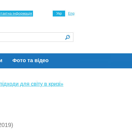
нтактна інформація
Укр
Eng
и
Фото та відео
ідходи для світу в кризі»
2019)