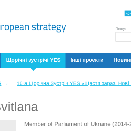
Ко
Пошук
Щорічні зустрічі YES
Інші проекти
Новин
←
S
16-а Щорічна Зустріч YES «Щастя зараз. Нові п
vitlana
Member of Parliament of Ukraine (2014-