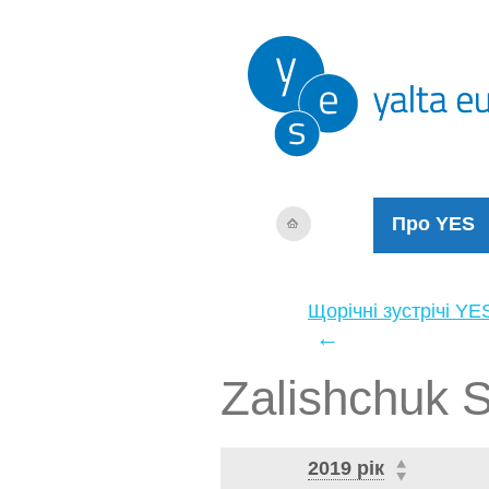
Про YES
Щорічні зустрічі YE
←
Zalishchuk S
2019 рік