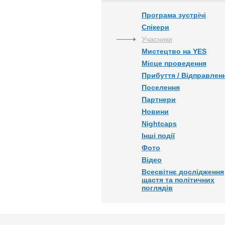
Програма зустрічі
Спікери
Учасники
Мистецтво на YES
Місце проведення
Прибуття / Відправлен
Поселення
Партнери
Новини
Nightcaps
Інші події
Фото
Відео
Всесвітнє дослідження
щастя та політичних
поглядів