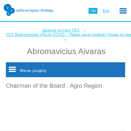
Укр
Eng
←
Щорічні зустрічі YES
YES Brainstorming «Після COVID = Перед катастрофою? Кроки до ви
←
Abromavicius Aivaras
Меню розділу
Chairman of the Board , Agro Region