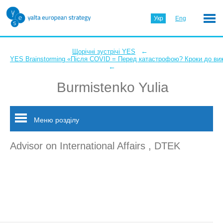
Укр
Eng
←
Щорічні зустрічі YES
YES Brainstorming «Після COVID = Перед катастрофою? Кроки до ви
←
Burmistenko Yulia
Меню розділу
Advisor on International Affairs , DTEK