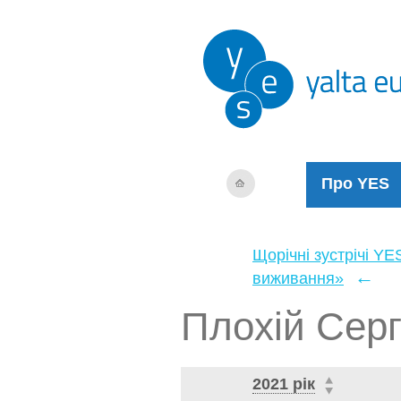
Про YES
Щорічні зустрічі YE
←
виживання»
Плохій Серг
2021 рік