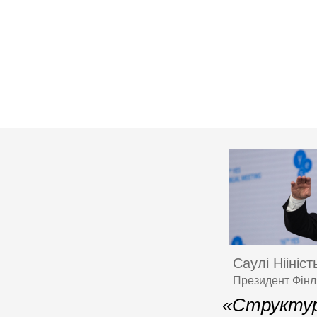
Саулі Ніініст
Президент Фінля
«Структур