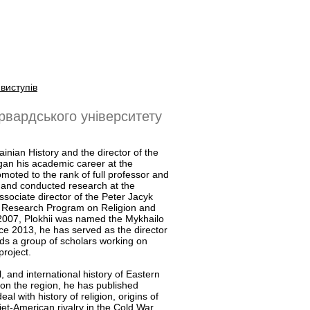
виступів
вардського університету
ainian History and the director of the
gan his academic career at the
moted to the rank of full professor and
t and conducted research at the
ssociate director of the Peter Jacyk
e Research Program on Religion and
n 2007, Plokhii was named the Mykhailo
ce 2013, he has served as the director
ads a group of scholars working on
project.
al, and international history of Eastern
 on the region, he has published
l with history of religion, origins of
iet-American rivalry in the Cold War,