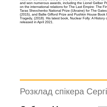
and won numerous awards, including the Lionel Gelber Pr
on the international relations for The Last Empire: The Fi
Taras Shevchenko National Prize (Ukraine) for The Gates 
(2015), and Ballie Gifford Prize and Pushkin House Book P
Tragedy, (2018). His latest book, Nuclear Folly: A History
released in April 2021.
Розклад спікера Серг