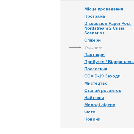
Місце проведення
Програма
Discussion Paper Post-
Nordstream 2 Crisis
Scenarios
Спікери
Учасники
Партнери
Прибуття / Відправлен
Поселення
COVID-19 Заходи
Мистецтво
Сталий розвиток
Найткепи
Молоді лідери
Фото
Новини