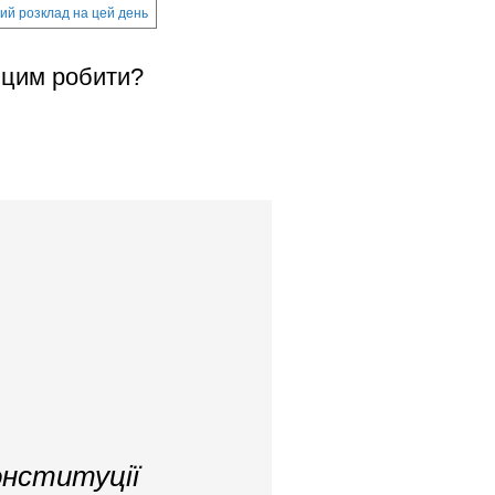
ий розклад на цей день
з цим робити?
онституції