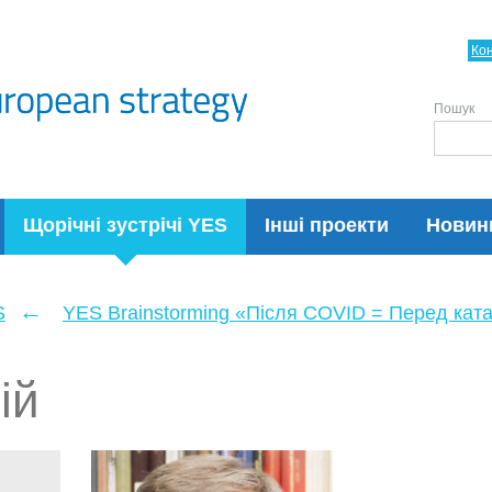
Ко
Пошук
Щорічні зустрічі YES
Інші проекти
Новин
←
S
YES Brainstorming «Після COVID = Перед кат
ій