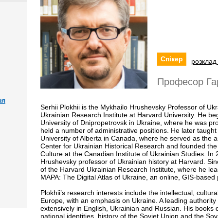
Спікер
розклад 
Професор Гар
ня
Serhii Plokhii is the Mykhailo Hrushevsky Professor of Ukr
Ukrainian Research Institute at Harvard University. He be
University of Dnipropetrovsk in Ukraine, where he was pro
held a number of administrative positions. He later taugh
University of Alberta in Canada, where he served as the a
Center for Ukrainian Historical Research and founded th
Culture at the Canadian Institute of Ukrainian Studies. I
Hrushevsky professor of Ukrainian history at Harvard. Sin
of the Harvard Ukrainian Research Institute, where he le
MAPA: The Digital Atlas of Ukraine, an online, GIS-based 
Plokhii’s research interests include the intellectual, cultur
Europe, with an emphasis on Ukraine. A leading authority
extensively in English, Ukrainian and Russian. His books dea
national identities, history of the Soviet Union and the Sov