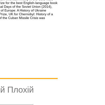
ize for the best English-language book
nal Days of the Soviet Union (2014),
of Europe: A History of Ukraine
rize, UK for Chernobyl: History of a
 of the Cuban Missile Crisis was
ій Плохій