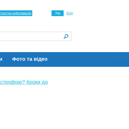
нтактна інформація
Укр
Eng
и
Фото та відео
астрофою? Кроки до