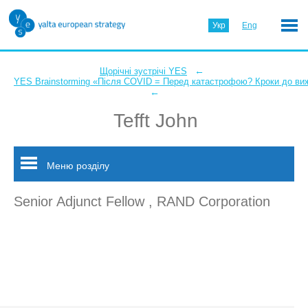
Укр
Eng
←
Щорічні зустрічі YES
YES Brainstorming «Після COVID = Перед катастрофою? Кроки до ви
←
Tefft John
Меню розділу
Senior Adjunct Fellow , RAND Corporation