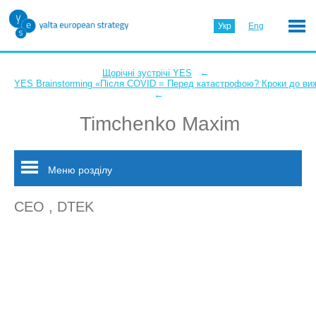
Укр
Eng
←
Щорічні зустрічі YES
YES Brainstorming «Після COVID = Перед катастрофою? Кроки до ви
←
Timchenko Maxim
Меню розділу
CEO , DTEK