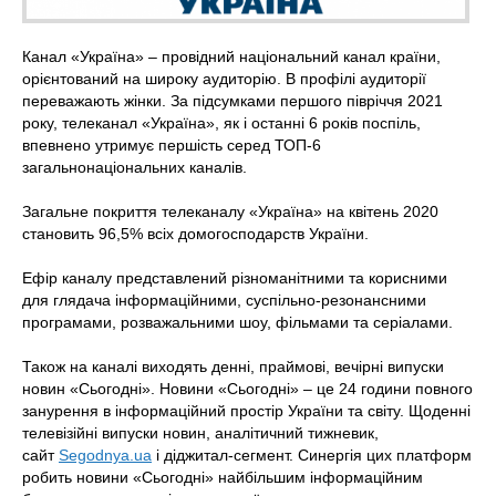
Канал «Україна» – провідний національний канал країни,
орієнтований на широку аудиторію. В профілі аудиторії
переважають жінки. За підсумками першого півріччя 2021
року, телеканал «Україна», як і останні 6 років поспіль,
впевнено утримує першість серед ТОП-6
загальнонаціональних каналів.
Загальне покриття телеканалу «Україна» на квітень 2020
становить 96,5% всіх домогосподарств України.
Ефір каналу представлений різноманітними та корисними
для глядача інформаційними, суспільно-резонансними
програмами, розважальними шоу, фільмами та серіалами.
Також на каналі виходять денні, праймові, вечірні випуски
новин «Сьогодні». Новини «Сьогодні» – це 24 години повного
занурення в інформаційний простір України та світу. Щоденні
телевізійні випуски новин, аналітичний тижневик,
сайт
Segodnya.ua
і діджитал-сегмент. Синергія цих платформ
робить новини «Сьогодні» найбільшим інформаційним