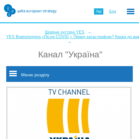
Укр
Eng
←
Щорічні зустрічі YES
YES Brainstorming «Після COVID = Перед катастрофою? Кроки до ви
←
Канал "Україна"
Меню розділу