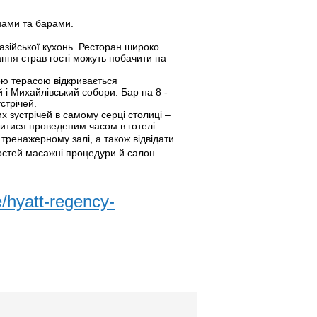
нами та барами.
 азійської кухонь. Ресторан широко
ння страв гості можуть побачити на
ьою терасою відкривається
 і Михайлівський собори. Бар на 8 -
стрічей.
 зустрічей в самому серці столиці –
дитися проведеним часом в готелі.
 тренажерному залі, а також відвідати
гостей масажні процедури й салон
/hyatt-regency-