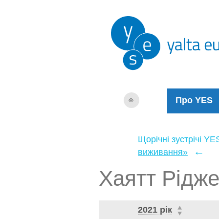
Про YES
Щорічні зустрічі YE
←
виживання»
Хаятт Рідже
2021 рік