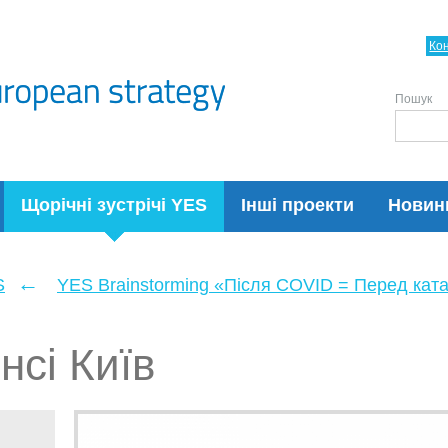
Ко
Пошук
Щорічні зустрічі YES
Інші проекти
Новин
←
S
YES Brainstorming «Після COVID = Перед кат
нсі Київ