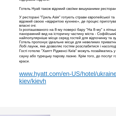
Готель Hyatt також відомий своїми вишуканими рестора
У ресторані "Гриль Азія" готують страви європейської та
відомий своєю «відкритою кухнею», де процес приготува
власні очі.
Із розташованого на 8-му поверсі бару "На 8-му" з літн
панорамний вид на історичну частину міста - Софійський
найпопулярніше місце серед гостей для відпочинку та зу
Готель пропонує ідеальне місце для невеликих приватних
Лобі лаунж, яке дозволяє гостям розслабитися і насоло
Гості готелю "Хаятт Рідженсі Київ" можуть позайматись у
сауну або турецьку парову лазню. Крім того, до послуг 
краси.
www.hyatt.com/en-US/hotel/ukraine
kiev/kievh