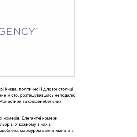
і Києва, політичної і ділової столиці
не місто, розташувавшись неподалік
о Монастиря та фешенебельних
 номерів. Елегантні номери
ьорів. У кожному з них є
 оздоблена мармуром ванна кімната з