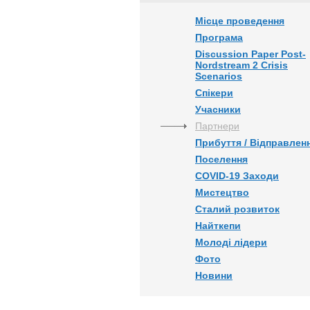
Місце проведення
Програма
Discussion Paper Post-
Nordstream 2 Crisis
Scenarios
Спікери
Учасники
Партнери
Прибуття / Відправлен
Поселення
COVID-19 Заходи
Мистецтво
Сталий розвиток
Найткепи
Молоді лідери
Фото
Новини