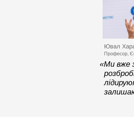
Ювал Хара
Професор, Єв
«Ми вже з
розброб
лідирую
залишаю