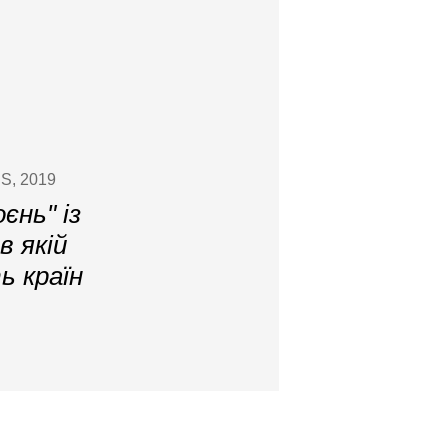
ES, 2019
єнь" із
в якій
ь країн