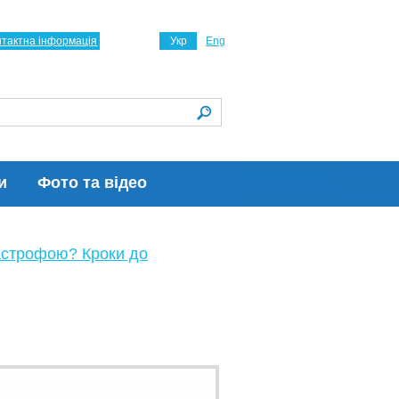
нтактна інформація
Укр
Eng
и
Фото та відео
астрофою? Кроки до