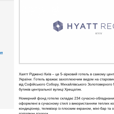
ня
Хаятт Рідженсі Київ – це 5-зірковий готель в самому центр
України. Готель вражає захоплюючим видом на старовин
від Софійського Собору, Михайлівського Золотоверхог
бутиків центральної вулиці Хрещатик.
Номерний фонд готелю складає 234 сучасно-обладнаних
оформлені в сучасному стилі з використанням теплих кол
кондиціонер, телевізор із плоским екраном, міні-бар та
підігрівом підлоги.