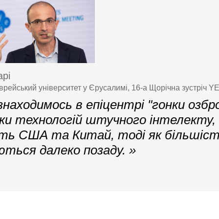
рі
рейський університет у Єрусалимі, 16-а Щорічна зустріч Y
находимось в епіцентрі "гонки озбро
ки технологій штучного інтелекту, 
ть США та Китай, тоді як більшіст
ться далеко позаду. »