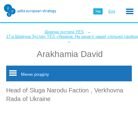
Укр
Eng
←
Щорічні зустрічі YES
17-а Щорічна Зустріч YES «Україна: На захисті нашої спільної свобод
←
Arakhamia David
Меню розділу
Head of Sluga Narodu Faction , Verkhovna
Rada of Ukraine