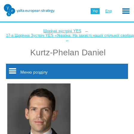
Укр
Eng
←
Щорічні зустрічі YES
17-а Щорічна Зустріч YES «Україна: На захисті нашої спільної свобод
←
Kurtz-Phelan Daniel
Меню розділу