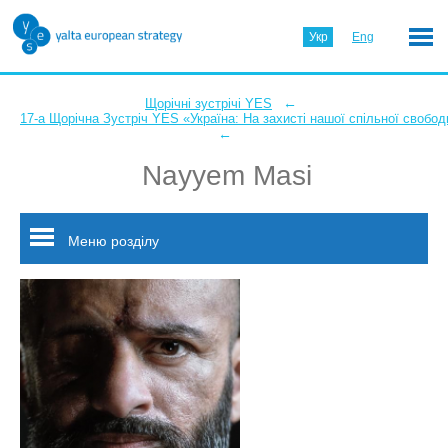
Укр
Eng
←
Щорічні зустрічі YES
17-а Щорічна Зустріч YES «Україна: На захисті нашої спільної свобод
←
Nayyem Masi
Меню розділу