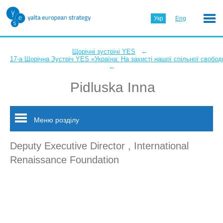
Укр
Eng
←
Щорічні зустрічі YES
17-а Щорічна Зустріч YES «Україна: На захисті нашої спільної свобод
←
Pidluska Inna
Меню розділу
Deputy Executive Director , International
Renaissance Foundation