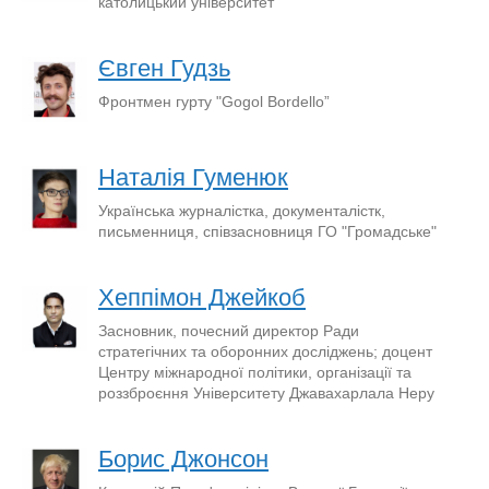
католицький університет
Євген Гудзь
Фронтмен гурту "Gogol Bordello”
Наталія Гуменюк
Українська журналістка, документалістк,
письменниця, співзасновниця ГО "Громадське"
Хеппімон Джейкоб
Засновник, почесний директор Ради
стратегічних та оборонних досліджень; доцент
Центру міжнародної політики, організації та
роззброєння Університету Джавахарлала Неру
Борис Джонсон