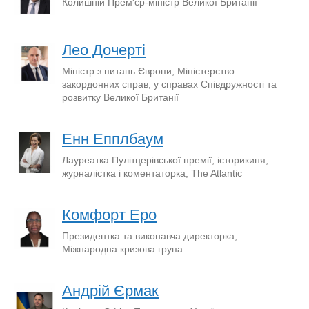
Колишній Прем'єр-міністр Великої Британії
Лео Дочерті
Міністр з питань Європи, Міністерство
закордонних справ, у справах Співдружності та
розвитку Великої Британії
Енн Епплбаум
Лауреатка Пулітцерівської премії, історикиня,
журналістка і коментаторка, The Atlantic
Комфорт Еро
Президентка та виконавча директорка,
Міжнародна кризова група
Андрій Єрмак