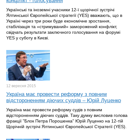
конфлікт - голосування
Українські та іноземні учасники 12-ї щорічної зустрічі
Ялтинської Європейської стратегії (YES) вважають, що в
Україні через три роки буде економічне зростання,
стабілізація та «стримуваний» заморожений конфлікт,
свідчать результати заключного голосування на форумі
YES у суботу в Києві.
12 вересня
2015
Україна має провести реформу з повним
відстороненням діючих суддів – Юрій Луценко
Україна має провести реформу судів з повним
відстороненням діючих суддів. Таку думку висловив голова
фракції "Блок Петра Порошенка" Юрій Луценко на 12-тій
Щорічній зустрічі Ялтинської Європейської Стратегії (YES).