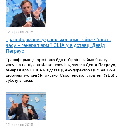
12 вересня
2015
Трансформація української армії займе багато
часу – генерал армії США у відставці Девід
Петреус
Трансформація армії, яка йде в Україні, займе багату
часу: на це піде декілька поколінь, заявив
Девід Петреус
,
генерал армії США у відставці, екс-директор ЦРУ, на 12-й
щорічній зустрічі Ялтинської Європейської стратегії (YES) у
суботу в Києві.
12 вересня
2015