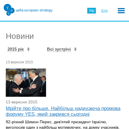
Укр
Eng
Новини
2015 рік
Всі зустрічі
13 вересня 2015
13 вересня 2015
Мрійте про більше. Найбільш надихаюча промова
форуму YES, який закрився сьогодні
92-річний Шимон Перес, дев'ятий президент Ізраїлю,
виголосив один з найбільш мотивуючих, на думку учасників,