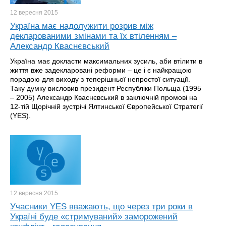
12 вересня
2015
Україна має надолужити розрив між
декларованими змінами та їх втіленням –
Александр Кваснєвський
Україна має докласти максимальних зусиль, аби втілити в
життя вже задекларовані реформи – це і є найкращою
порадою для виходу з теперішньої непростої ситуації.
Таку думку висловив президент Республіки Польща (1995
– 2005) Александр Кваснєвський в заключній промові на
12-тій Щорічній зустрічі Ялтинської Європейської Стратегії
(YES).
12 вересня
2015
Учасники YES вважають, що через три роки в
Україні буде «стримуваний» заморожений