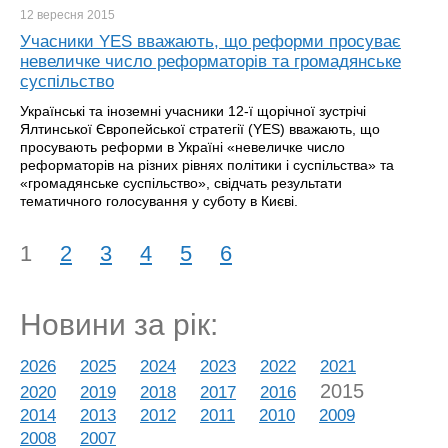
12 вересня
2015
Учасники YES вважають, що реформи просуває
невеличке число реформаторів та громадянське
суспільство
Українські та іноземні учасники 12-ї щорічної зустрічі
Ялтинської Європейської стратегії (YES) вважають, що
просувають реформи в Україні «невеличке число
реформаторів на різних рівнях політики і суспільства» та
«громадянське суспільство», свідчать результати
тематичного голосування у суботу в Києві.
1
2
3
4
5
6
Новини за рік:
2026
2025
2024
2023
2022
2021
2015
2020
2019
2018
2017
2016
2014
2013
2012
2011
2010
2009
2008
2007