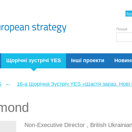
Ко
Пошук
Щорічні зустрічі YES
Інші проекти
Новин
←
S
16-а Щорічна Зустріч YES «Щастя зараз. Нові п
ymond
Non-Executive Director , British Ukrainia