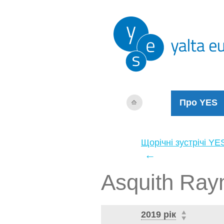
Про YES
Щорічні зустрічі YE
←
Asquith Ra
2019 рік