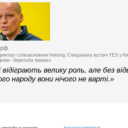
ерф
ектор і співзасновник Helsing, Спеціальна зустріч YES у Ки
роки - боротьба триває»
ї відіграють велику роль, але без від
ого народу вони нічого не варті.»
Контактна інформація