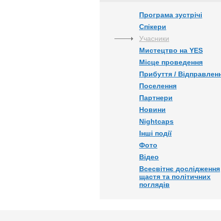
Програма зустрічі
Спікери
Учасники
Мистецтво на YES
Місце проведення
Прибуття / Відправлен
Поселення
Партнери
Новини
Nightcaps
Інші події
Фото
Відео
Всесвітнє дослідження
щастя та політичних
поглядів