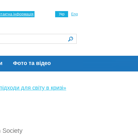
нтактна інформація
Укр
Eng
и
Фото та відео
ідходи для світу в кризі»
n Society