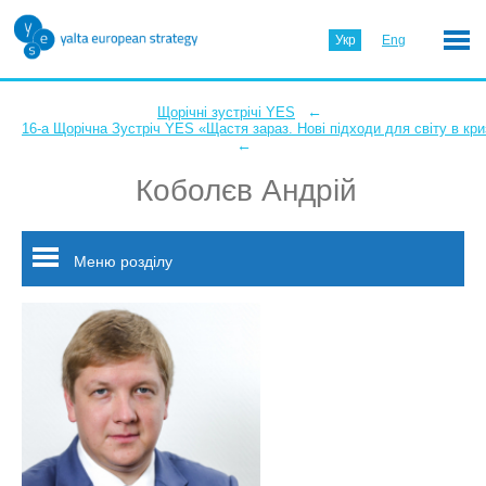
Укр
Eng
←
Щорічні зустрічі YES
16-а Щорічна Зустріч YES «Щастя зараз. Нові підходи для світу в кри
←
Коболєв Андрій
Меню розділу