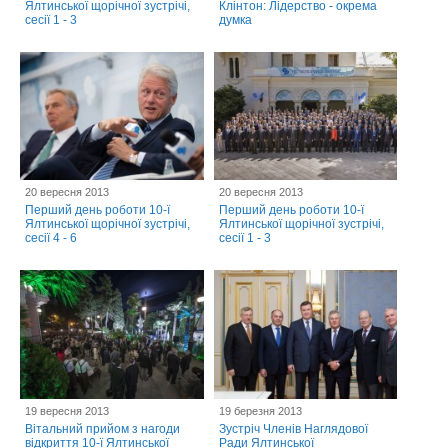
Ялтинської щорічної зустрічі,
Клінтон: Лідерство - окрема
сесії 1 - 3
думка
20 вересня 2013
20 вересня 2013
Перший день роботи 10-ї
Перший день роботи 10-ї
Ялтинської щорічної зустрічі,
Ялтинської щорічної зустрічі,
сесії 4 - 6
сесії 1 - 3
19 вересня 2013
19 березня 2013
Вітальний прийом з нагоди
Зустріч Членів Наглядової
відкриття 10-ї Ялтинської
Ради Ялтинської