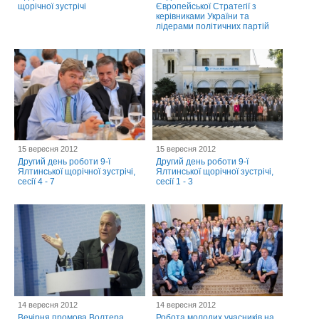
щорічної зустрічі
Європейської Стратегії з
керівниками України та
лідерами політичних партій
15 вересня 2012
15 вересня 2012
Другий день роботи 9-ї
Другий день роботи 9-ї
Ялтинської щорічної зустрічі,
Ялтинської щорічної зустрічі,
сесії 4 - 7
сесії 1 - 3
14 вересня 2012
14 вересня 2012
Вечірня промова Волтера
Робота молодих учасників на