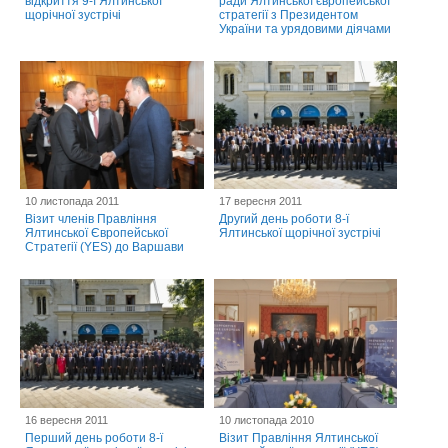
відкриття 9-ї Ялтинської
ради Ялтинської європейської
щорічної зустрічі
стратегії з Президентом
України та урядовими діячами
10 листопада 2011
17 вересня 2011
Візит членів Правління
Другий день роботи 8-ї
Ялтинської Європейської
Ялтинської щорічної зустрічі
Стратегії (YES) до Варшави
16 вересня 2011
10 листопада 2010
Перший день роботи 8-ї
Візит Правління Ялтинської