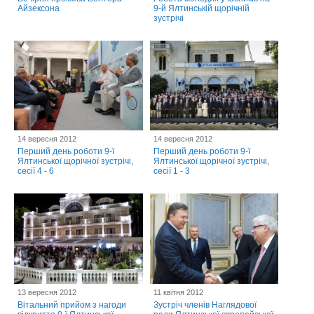
Айзексона
9-й Ялтинській щорічній
зустрічі
14 вересня 2012
14 вересня 2012
Перший день роботи 9-ї
Перший день роботи 9-ї
Ялтинської щорічної зустрічі,
Ялтинської щорічної зустрічі,
сесії 4 - 6
сесії 1 - 3
13 вересня 2012
11 квітня 2012
Вітальний прийом з нагоди
Зустріч членів Наглядової