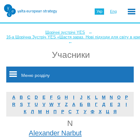
Укр
Eng
←
Щорічні зустрічі YES
16-а Щорічна Зустріч YES «Щастя зараз. Нові підходи для світу в кри
←
Учасники
Меню розділу
A
B
C
D
E
F
G
H
I
J
K
L
M
N
O
P
R
S
T
U
V
W
Y
Z
А
Б
В
Г
Д
Е
З
І
К
Л
М
Н
П
Р
С
Т
У
Ф
Х
Ц
Я
N
Alexander Narbut