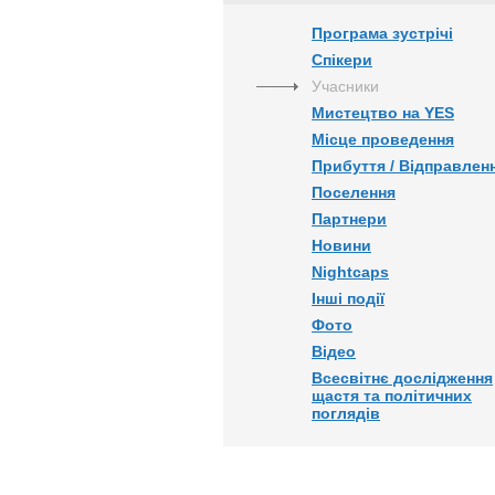
Програма зустрічі
Спікери
Учасники
Мистецтво на YES
Місце проведення
Прибуття / Відправлен
Поселення
Партнери
Новини
Nightcaps
Інші події
Фото
Відео
Всесвітнє дослідження
щастя та політичних
поглядів