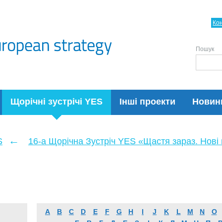
Ко
Пошук
Щорічні зустрічі YES
Інші проекти
Новин
←
S
16-а Щорічна Зустріч YES «Щастя зараз. Нові п
A
B
C
D
E
F
G
H
I
J
K
L
M
N
O