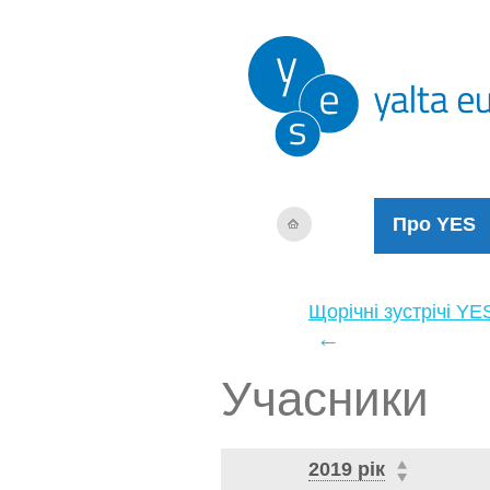
Про YES
Щорічні зустрічі YE
←
Учасники
2019 рік