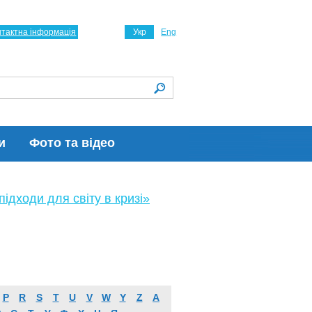
нтактна інформація
Укр
Eng
и
Фото та відео
ідходи для світу в кризі»
P
R
S
T
U
V
W
Y
Z
А