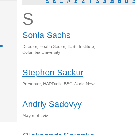
Б
В
Г
Д
Е
З
І
К
Л
М
Н
П
S
Sonia Sachs
ня
Director, Health Sector, Earth Institute,
Columbia University
Stephen Sackur
Presenter, HARDtalk, BBC World News
Andriy Sadovyy
Mayor of Lviv