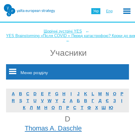
Укр
Eng
←
Щорічні зустрічі YES
YES Brainstorming «Після COVID = Перед катастрофою? Кроки до ви
←
Учасники
Меню розділу
A
B
C
D
E
F
G
H
I
J
K
L
M
N
O
P
R
S
T
U
V
W
Y
Z
А
Б
В
Г
Д
Є
З
І
К
Л
М
Н
О
П
Р
С
Т
Ф
Х
Ш
Ю
D
Thomas A. Daschle