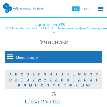
Укр
Eng
←
Щорічні зустрічі YES
YES Brainstorming «Після COVID = Перед катастрофою? Кроки до ви
←
Учасники
Меню розділу
A
B
C
D
E
F
G
H
I
J
K
L
M
N
O
P
R
S
T
U
V
W
Y
Z
А
Б
В
Г
Д
Є
З
І
К
Л
М
Н
О
П
Р
С
Т
Ф
Х
Ш
Ю
G
Larisa Galadza