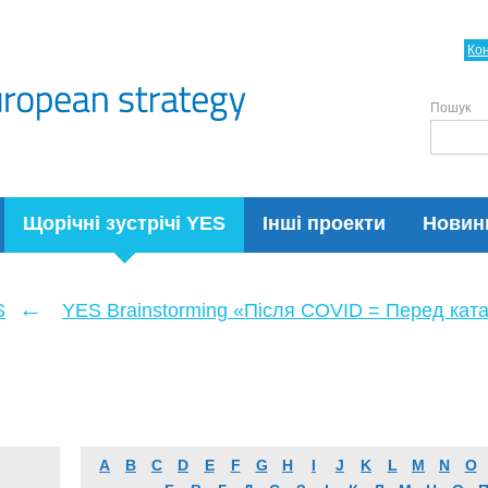
Ко
Пошук
Щорічні зустрічі YES
Інші проекти
Новин
←
S
YES Brainstorming «Після COVID = Перед кат
A
B
C
D
E
F
G
H
I
J
K
L
M
N
O