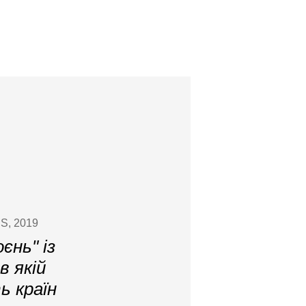
ES, 2019
єнь" із
в якій
ь країн