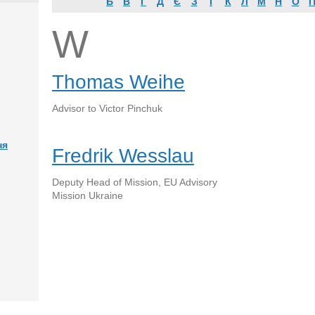
Б
В
Г
Д
Є
З
І
К
Л
М
Н
О
W
Thomas Weihe
Advisor to Victor Pinchuk
ня
Fredrik Wesslau
Deputy Head of Mission, EU Advisory
Mission Ukraine