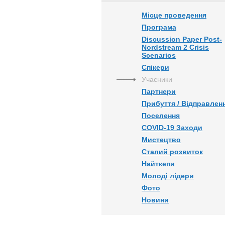
Місце проведення
Програма
Discussion Paper Post-
Nordstream 2 Crisis
Scenarios
Спікери
Учасники
Партнери
Прибуття / Відправлен
Поселення
COVID-19 Заходи
Мистецтво
Сталий розвиток
Найткепи
Молоді лідери
Фото
Новини