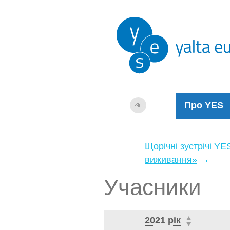
Про YES
Щорічні зустрічі YE
←
виживання»
Учасники
2021 рік