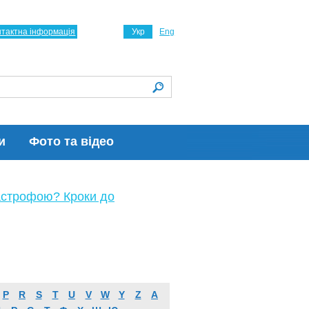
нтактна інформація
Укр
Eng
и
Фото та відео
астрофою? Кроки до
P
R
S
T
U
V
W
Y
Z
А