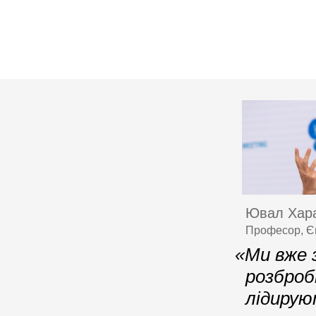
Ювал Хара
Професор, Єв
«Ми вже з
розброб
лідирую