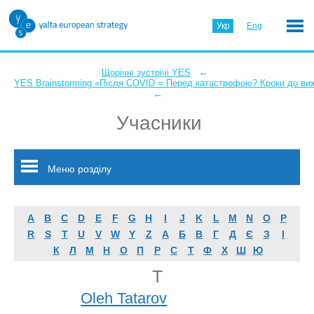
Укр
Eng
←
Щорічні зустрічі YES
YES Brainstorming «Після COVID = Перед катастрофою? Кроки до ви
←
Учасники
Меню розділу
A
B
C
D
E
F
G
H
I
J
K
L
M
N
O
P
R
S
T
U
V
W
Y
Z
А
Б
В
Г
Д
Є
З
І
К
Л
М
Н
О
П
Р
С
Т
Ф
Х
Ш
Ю
T
Oleh Tatarov