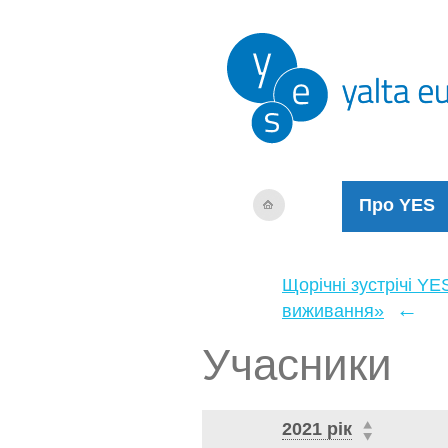
Про YES
Щорічні зустрічі YE
←
виживання»
Учасники
2021 рік