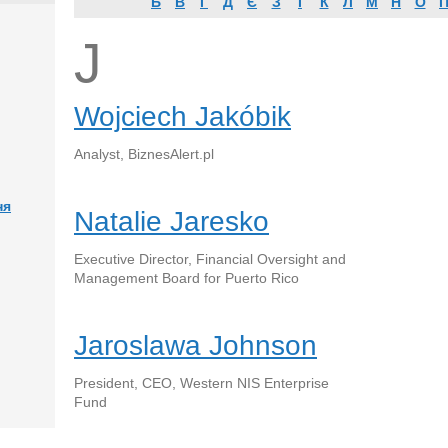
Б
В
Г
Д
Є
З
І
К
Л
М
Н
О
J
Wojciech Jakóbik
Analyst, BiznesAlert.pl
ня
Natalie Jaresko
Executive Director, Financial Oversight and
Management Board for Puerto Rico
Jaroslawa Johnson
President, CEO, Western NIS Enterprise
Fund