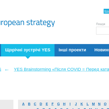
Ко
Пошук
Щорічні зустрічі YES
Інші проекти
Новин
←
S
YES Brainstorming «Після COVID = Перед кат
A
B
C
D
E
F
G
H
I
J
K
L
M
N
O