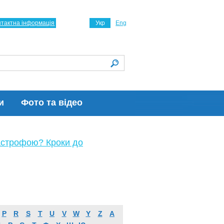
нтактна інформація
Укр
Eng
и
Фото та відео
астрофою? Кроки до
P
R
S
T
U
V
W
Y
Z
А