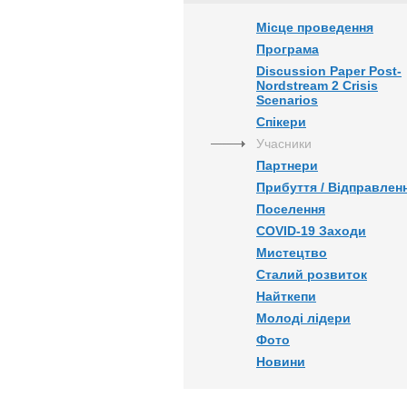
Місце проведення
Програма
Discussion Paper Post-
Nordstream 2 Crisis
Scenarios
Спікери
Учасники
Партнери
Прибуття / Відправлен
Поселення
COVID-19 Заходи
Мистецтво
Сталий розвиток
Найткепи
Молоді лідери
Фото
Новини