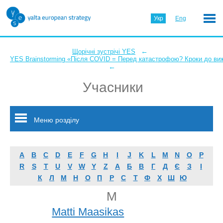
Укр
Eng
←
Щорічні зустрічі YES
YES Brainstorming «Після COVID = Перед катастрофою? Кроки до ви
←
Учасники
Меню розділу
A
B
C
D
E
F
G
H
I
J
K
L
M
N
O
P
R
S
T
U
V
W
Y
Z
А
Б
В
Г
Д
Є
З
І
К
Л
М
Н
О
П
Р
С
Т
Ф
Х
Ш
Ю
M
Matti Maasikas